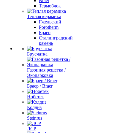
Braer
Термоблок
Теплая керамика
Гжельский
Porotherm
Браер
Сталинградский
камень
Брусчатка
Газонная решетка /
Экопарковка
Браер / Braer
Нобетек
Колдиз
Steinrus
ЛСР