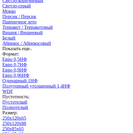
Светло-коричневый
Светло-серый
Мокко
Персик / Персик
Пшеничное лето
Терракот / Терракотовый
Вишня / Вишневый
Белый
Абрикос / Абрикосовый
Показать еще
Формат:
Евро 0,5НФ
Евро 0,7НФ
Евро 0,9НФ
Евро 0,96НФ
Одинарный 1НФ
Полуторный утолщенный 1,4НФ
WDF
Пустотность:
Пустотелый
Полнотелый
Размер:
250х120х65
250х120х88
250х85х65