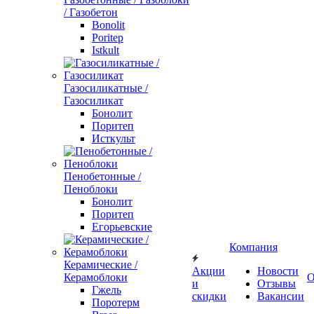
/ Газобетон
Bonolit
Poritep
Istkult
Газосиликатные /
Газосиликат
Бонолит
Поритеп
Исткульт
Пенобетонные /
Пеноблоки
Бонолит
Поритеп
Егорьевские
Компания
Керамические /
Акции
Новости
Керамоблоки
О
и
Отзывы
Гжель
скидки
Вакансии
Поротерм