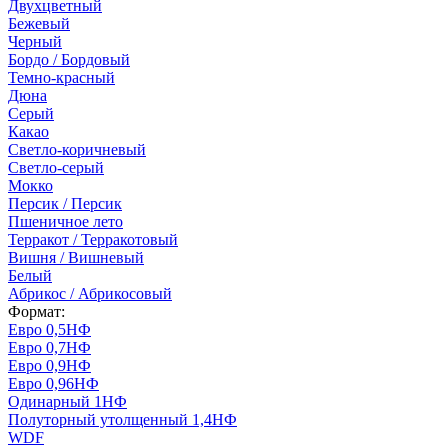
Двухцветный
Бежевый
Черный
Бордо / Бордовый
Темно-красный
Дюна
Серый
Какао
Светло-коричневый
Светло-серый
Мокко
Персик / Персик
Пшеничное лето
Терракот / Терракотовый
Вишня / Вишневый
Белый
Абрикос / Абрикосовый
Формат:
Евро 0,5НФ
Евро 0,7НФ
Евро 0,9НФ
Евро 0,96НФ
Одинарный 1НФ
Полуторный утолщенный 1,4НФ
WDF