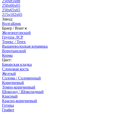
250х85х88
250х60х65
250х65х65
215х102х65
Завод:
ВолгаБрик
Браер / Braer
Железногорский
Группа ЛСР
Терекс / Terex
Вышневолоцкая керамика
Воротынский
Керма
Цвет:
Баварская кладка
Слоновая кость
Желтый
Солома / Соломенный
Коричневый
Темно-коричневый
Шоколад / Шоколадный
Красный
Красно-коричневый
Готика
Графит