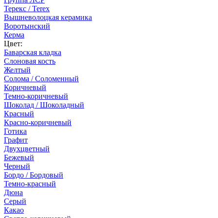
Терекс / Terex
Вышневолоцкая керамика
Воротынский
Керма
Цвет:
Баварская кладка
Слоновая кость
Желтый
Солома / Соломенный
Коричневый
Темно-коричневый
Шоколад / Шоколадный
Красный
Красно-коричневый
Готика
Графит
Двухцветный
Бежевый
Черный
Бордо / Бордовый
Темно-красный
Дюна
Серый
Какао