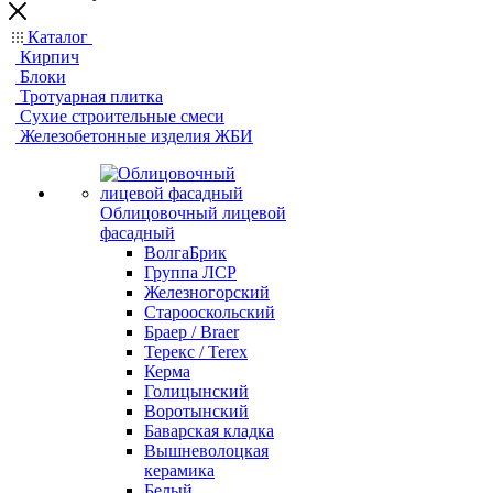
Каталог
Кирпич
Блоки
Тротуарная плитка
Сухие строительные смеси
Железобетонные изделия ЖБИ
Облицовочный лицевой
фасадный
ВолгаБрик
Группа ЛСР
Железногорский
Старооскольский
Браер / Braer
Терекс / Terex
Керма
Голицынский
Воротынский
Баварская кладка
Вышневолоцкая
керамика
Белый