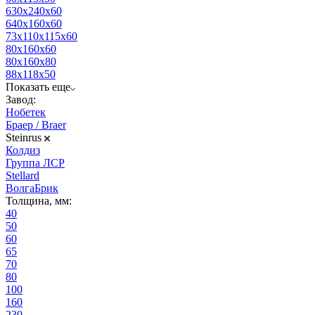
630х240х60
640х160х60
73х110х115х60
80х160х60
80х160х80
88х118х50
Показать еще
Завод:
Нобетек
Браер / Braer
Steinrus
Колдиз
Группа ЛСР
Stellard
ВолгаБрик
Толщина, мм:
40
50
60
65
70
80
100
160
230