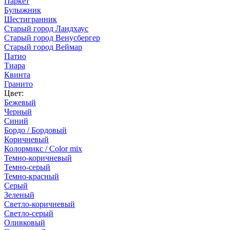
Паркет
Булыжник
Шестигранник
Старый город Ландхаус
Старый город Венусбергер
Старый город Веймар
Патио
Тиара
Квинта
Гранито
Цвет:
Бежевый
Черный
Синий
Бордо / Бордовый
Коричневый
Колормикс / Color mix
Темно-коричневый
Темно-серый
Темно-красный
Серый
Зеленый
Светло-коричневый
Светло-серый
Оливковый