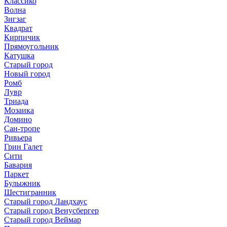
Классико
Волна
Зигзаг
Квадрат
Кирпичик
Прямоугольник
Катушка
Старый город
Новый город
Ромб
Лувр
Триада
Мозаика
Домино
Сан-тропе
Ривьера
Грин Галет
Сити
Бавария
Паркет
Булыжник
Шестигранник
Старый город Ландхаус
Старый город Венусбергер
Старый город Веймар