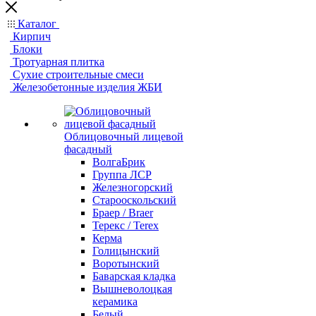
Каталог
Кирпич
Блоки
Тротуарная плитка
Сухие строительные смеси
Железобетонные изделия ЖБИ
Облицовочный лицевой
фасадный
ВолгаБрик
Группа ЛСР
Железногорский
Старооскольский
Браер / Braer
Терекс / Terex
Керма
Голицынский
Воротынский
Баварская кладка
Вышневолоцкая
керамика
Белый