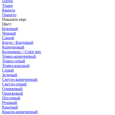
Патио
Тиара
Квинта
Гранито
Показать еще
Цвет:
Бежевый
Черный
Синий
Бордо / Бордовый
Коричневый
Колормикс / Color mix
Темно-коричневый
Темно-серый
Темно-красный
Серый
Зеленый
Светло-коричневый
Светло-серый
Оливковый
Оранжевый
Песочный
Розовый
Красный
Красно-коричневый