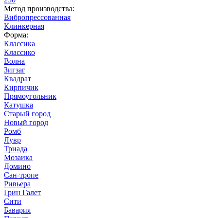
Метод производства:
Вибропрессованная
Клинкерная
Форма:
Классика
Классико
Волна
Зигзаг
Квадрат
Кирпичик
Прямоугольник
Катушка
Старый город
Новый город
Ромб
Лувр
Триада
Мозаика
Домино
Сан-тропе
Ривьера
Грин Галет
Сити
Бавария