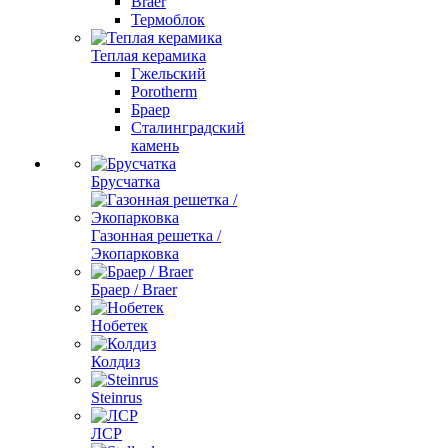
Braer
Термоблок
Теплая керамика
Гжельский
Porotherm
Браер
Сталинградский
камень
Брусчатка
Газонная решетка /
Экопарковка
Браер / Braer
Нобетек
Колдиз
Steinrus
ЛСР