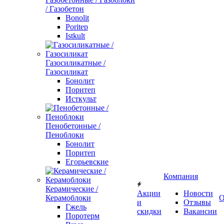
/ Газобетон
Bonolit
Poritep
Istkult
Газосиликатные /
Газосиликат
Бонолит
Поритеп
Исткульт
Пенобетонные /
Пеноблоки
Бонолит
Поритеп
Егорьевские
Компания
Керамические /
Акции
Новости
Керамоблоки
О
и
Отзывы
Гжель
скидки
Вакансии
Поротерм