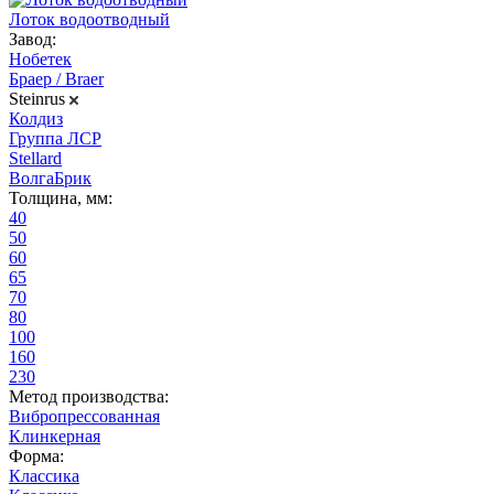
Лоток водоотводный
Завод:
Нобетек
Браер / Braer
Steinrus
Колдиз
Группа ЛСР
Stellard
ВолгаБрик
Толщина, мм:
40
50
60
65
70
80
100
160
230
Метод производства:
Вибропрессованная
Клинкерная
Форма:
Классика