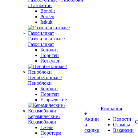
/ Газобетон
Bonolit
Poritep
Istkult
Газосиликатные /
Газосиликат
Бонолит
Поритеп
Исткульт
Пенобетонные /
Пеноблоки
Бонолит
Поритеп
Егорьевские
Компания
Керамические /
Акции
Новости
Керамоблоки
О
и
Отзывы
Гжель
скидки
Вакансии
Поротерм