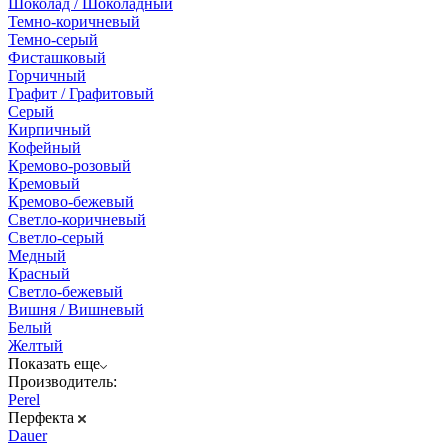
Шоколад / Шоколадный
Темно-коричневый
Темно-серый
Фисташковый
Горчичный
Графит / Графитовый
Серый
Кирпичный
Кофейный
Кремово-розовый
Кремовый
Кремово-бежевый
Светло-коричневый
Светло-серый
Медный
Красный
Светло-бежевый
Вишня / Вишневый
Белый
Желтый
Показать еще
Производитель:
Perel
Перфекта
Dauer