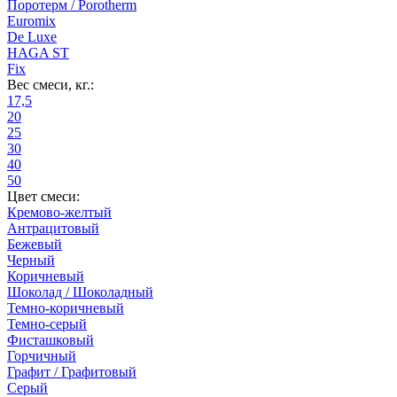
Поротерм / Porotherm
Euromix
De Luxe
HAGA ST
Fix
Вес смеси, кг.:
17,5
20
25
30
40
50
Цвет смеси:
Кремово-желтый
Антрацитовый
Бежевый
Черный
Коричневый
Шоколад / Шоколадный
Темно-коричневый
Темно-серый
Фисташковый
Горчичный
Графит / Графитовый
Серый