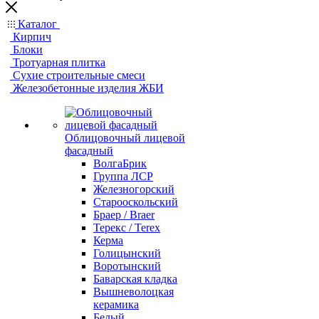
Каталог
Кирпич
Блоки
Тротуарная плитка
Сухие строительные смеси
Железобетонные изделия ЖБИ
Облицовочный лицевой
фасадный
ВолгаБрик
Группа ЛСР
Железногорский
Старооскольский
Браер / Braer
Терекс / Terex
Керма
Голицынский
Воротынский
Баварская кладка
Вышневолоцкая
керамика
Белый