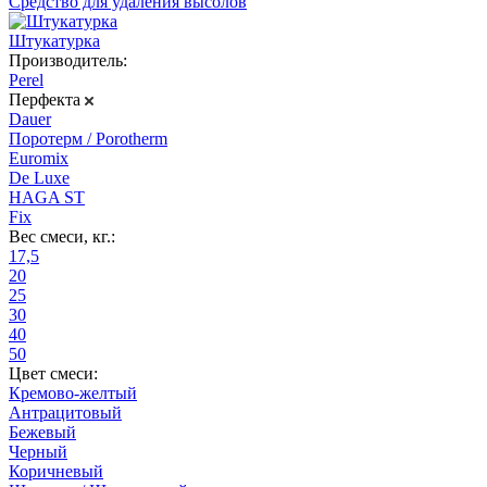
Средство для удаления высолов
Штукатурка
Производитель:
Perel
Перфекта
Dauer
Поротерм / Porotherm
Euromix
De Luxe
HAGA ST
Fix
Вес смеси, кг.:
17,5
20
25
30
40
50
Цвет смеси:
Кремово-желтый
Антрацитовый
Бежевый
Черный
Коричневый