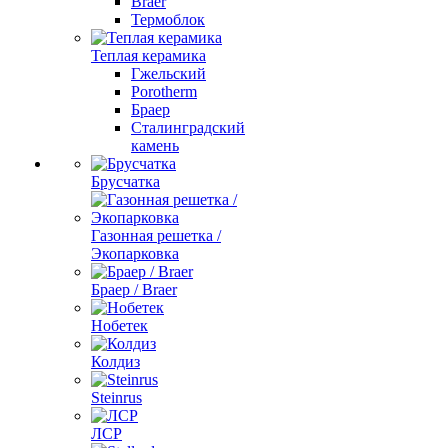
Braer
Термоблок
Теплая керамика
Гжельский
Porotherm
Браер
Сталинградский
камень
Брусчатка
Газонная решетка /
Экопарковка
Браер / Braer
Нобетек
Колдиз
Steinrus
ЛСР