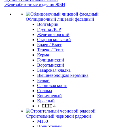
Железобетонные изделия ЖБИ
Облицовочный лицевой фасадный
ВолгаБрик
Группа ЛСР
Железногорский
Старооскольский
Браер / Braer
Терекс / Terex
Керма
Голицынский
Воротынский
Баварская кладка
Вышневолоцкая керамика
Белый
Слоновая кость
Солома
Коричневый
Красный
+ ЕЩЕ 4
Строительный черновой рядовой
М150
Полнотелый