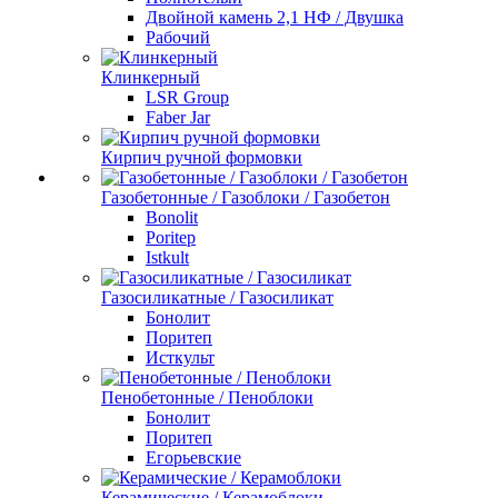
Двойной камень 2,1 НФ / Двушка
Рабочий
Клинкерный
LSR Group
Faber Jar
Кирпич ручной формовки
Газобетонные / Газоблоки / Газобетон
Bonolit
Poritep
Istkult
Газосиликатные / Газосиликат
Бонолит
Поритеп
Исткульт
Пенобетонные / Пеноблоки
Бонолит
Поритеп
Егорьевские
Керамические / Керамоблоки