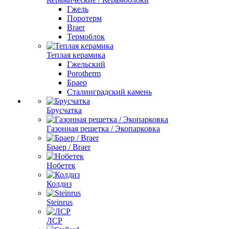
Гжель
Поротерм
Braer
Термоблок
Теплая керамика
Гжельский
Porotherm
Браер
Сталинградский камень
Брусчатка
Газонная решетка / Экопарковка
Браер / Braer
Нобетек
Колдиз
Steinrus
ЛСР