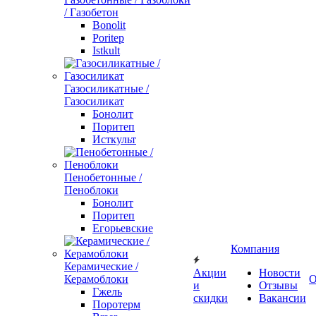
/ Газобетон
Bonolit
Poritep
Istkult
Газосиликатные /
Газосиликат
Бонолит
Поритеп
Исткульт
Пенобетонные /
Пеноблоки
Бонолит
Поритеп
Егорьевские
Компания
Керамические /
Акции
Новости
Керамоблоки
О
и
Отзывы
Гжель
скидки
Вакансии
Поротерм