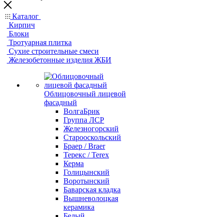
Каталог
Кирпич
Блоки
Тротуарная плитка
Сухие строительные смеси
Железобетонные изделия ЖБИ
Облицовочный лицевой
фасадный
ВолгаБрик
Группа ЛСР
Железногорский
Старооскольский
Браер / Braer
Терекс / Terex
Керма
Голицынский
Воротынский
Баварская кладка
Вышневолоцкая
керамика
Белый