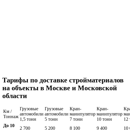
Тарифы по доставке стройматериалов
на объекты в Москве и Московской
области
Грузовые
Грузовые
Кран-
Кран-
Кр
Км /
автомобили
автомобили
манипулятор
манипулятор
ма
Тоннаж
1,5 тонн
5 тонн
7 тонн
10 тонн
12
До 10
2 700
5 200
8 100
9 400
10 