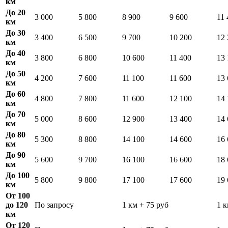
км
До 20
3 000
5 800
8 900
9 600
11 
км
До 30
3 400
6 500
9 700
10 200
12 
км
До 40
3 800
6 800
10 600
11 400
13 
км
До 50
4 200
7 600
11 100
11 600
13 
км
До 60
4 800
7 800
11 600
12 100
14 
км
До 70
5 000
8 600
12 900
13 400
14 
км
До 80
5 300
8 800
14 100
14 600
16 
км
До 90
5 600
9 700
16 100
16 600
18 
км
До 100
5 800
9 800
17 100
17 600
19 
км
От 100
до 120
По запросу
1 км + 75 руб
1 к
км
От 120