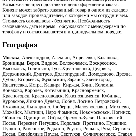
Возможна экспресс-доставка в день оформления заказа.
Клиент может забрать заказанный товар в одном из складов
или заводов-производителей, с которыми мы сотрудничаем.
Стоимость самовывоза - бесплатно. Необходимость
самовывоза, дата и время - обсуждаются с менеджерами по
телефону и согласовываются в индивидуальном порядке.
География
Москва
, Александров, Алексин, Апрелевка, Балашиха,
Бронницы, Верея, Видное, Волоколамск, Воскресенск,
Высоковск, Голицыно, Гусь-Хрустальный, Дедовск,
Дзержинский, Дмитров, Долгопрудный, Домодедово, Дрезна,
Дубна, Егорьевск, Жуковский, Зарайск, Звенигород,
Ивантеевка, Истра, Кашира, Киржач, Клин, Коломна,
Конаково, Королёв, Котельники, Красноармейск,
Красногорск, Краснозаводск, Краснознаменск, Кубинка,
Куровское, Ликино-Дулёво, Лобня, Лосино-Петровский,
Луховицы, Лыткарино, Люберцы, Малоярославец, Михнево,
Можайск, Мытищи, Наро-Фоминск, Новомосковск, Ногинск,
Обнинск, Одинцово, Озёры, Орехово-Зуево, Павловский
Посад, Пересвет, Петушки, Подольск, Протвино, Пушкино,
Пущино, Раменское, Редкино, Реутов, Рошаль, Руза, Сергиев
Посад, Серебряные Пруды, Серпухов, Солнечногорск, Старая