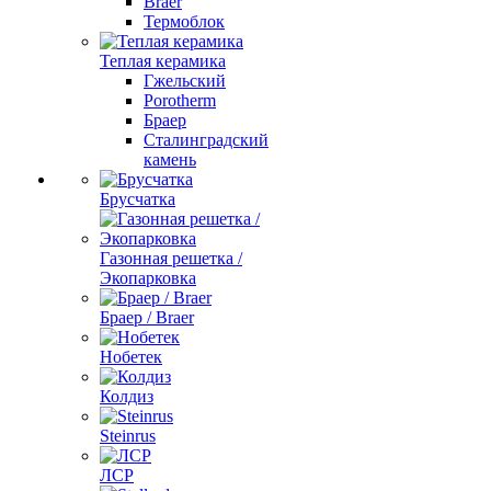
Braer
Термоблок
Теплая керамика
Гжельский
Porotherm
Браер
Сталинградский
камень
Брусчатка
Газонная решетка /
Экопарковка
Браер / Braer
Нобетек
Колдиз
Steinrus
ЛСР